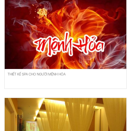
THIẾT KẾ SPA CHO NGƯỜI MỆNH HỎA