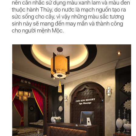
nên cân nhắc sử dụng màu xanh lam và màu đen
thuộc hành Thủy, do nước là mạch nguồn tạo ra
sức sống cho cây, vì vậy những màu sắc tương
sinh này sẽ mang đến may mắn và thành công
cho người mệnh Mộc.