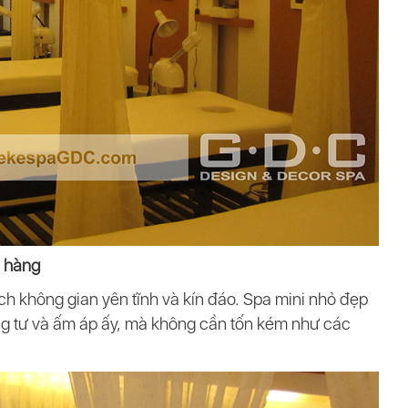
h hàng
ch không gian yên tĩnh và kín đáo. Spa mini nhỏ đẹp
g tư và ấm áp ấy, mà không cần tốn kém như các