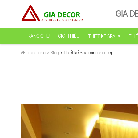
GIA D
TRANG CHỦ
GIỚI THIỆU
THIẾT KẾ SPA
THIẾ
Trang chủ
>
Blog
> Thiết kế Spa mini nhỏ đẹp