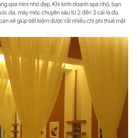
àng spa mini nhỏ đẹp. Khi kinh doanh spa nhỏ, bạn
sóc da, máy móc chuyên sâu từ 2 đến 3 cái là đủ.
ạn sẽ giúp tiết kiệm được rất nhiều chi phí thuê mặt