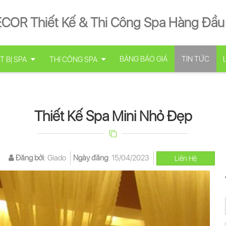
ECOR Thiết Kế & Thi Công Spa Hàng Đầu
BẢNG BÁO GIÁ
TIN TỨC
T BỊ SPA
THI CÔNG SPA
Thiết Kế Spa Mini Nhỏ Đẹp
Đăng bởi
:
Giado
Ngày đăng
:
15/04/2023
Liên Hệ