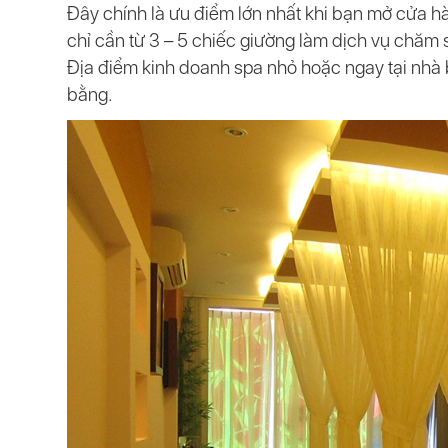
Đây chính là ưu điểm lớn nhất khi bạn mở cửa h
chỉ cần từ 3 – 5 chiếc giường làm dịch vụ chăm 
Địa điểm kinh doanh spa nhỏ hoặc ngay tại nhà b
bằng.