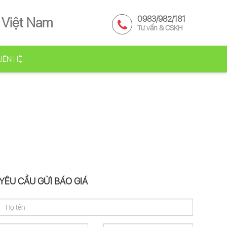
0983/982/181
 Việt Nam
Tư vấn & CSKH
LIÊN HỆ
YÊU CẦU GỬI BÁO GIÁ