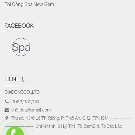
Thi Công Spa New Gem
FACEBOOK
Spa
LIÊN HỆ
GIADONGCO.,LTD
0983/982/181
vn9idea@gmail.com
Trụ sở: 43/6 Lê Thị Riêng, P. Thới An, Q.12, TP.HCM :-----------
----------------: Chi Nhánh: 81 Lý Thái Tổ, ĐamB'ri, Tp Bảo Lộc