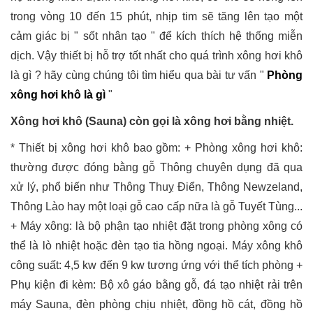
trong vòng 10 đến 15 phút, nhịp tim sẽ tăng lên tạo một
cảm giác bị " sốt nhân tạo " để kích thích hệ thống miễn
dịch. Vậy thiết bị hỗ trợ tốt nhất cho quá trình xông hơi khô
là gì ? hãy cùng chúng tôi tìm hiểu qua bài tư vấn "
Phòng
xông hơi khô là gì
"
Xông hơi khô (Sauna) còn gọi là xông hơi bằng nhiệt.
* Thiết bị xông hơi khô bao gồm: + Phòng xông hơi khô:
thường được đóng bằng gỗ Thông chuyên dụng đã qua
xử lý, phổ biến như Thông Thuỵ Điển, Thông Newzeland,
Thông Lào hay một loại gỗ cao cấp nữa là gỗ Tuyết Tùng...
+ Máy xông: là bộ phận tạo nhiệt đặt trong phòng xông có
thể là lò nhiệt hoặc đèn tạo tia hồng ngoại. Máy xông khô
công suất: 4,5 kw đến 9 kw tương ứng với thể tích phòng +
Phụ kiện đi kèm: Bộ xô gáo bằng gỗ, đá tạo nhiệt rải trên
máy Sauna, đèn phòng chịu nhiệt, đồng hồ cát, đồng hồ