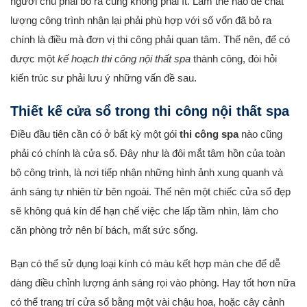
người chủ phải bỏ ra cũng không phải ít. Làm thế nào để chất
lượng công trình nhận lại phải phù hợp với số vốn đã bỏ ra
chính là điều mà đơn vị thi công phải quan tâm. Thế nên, để có
được một
kế hoạch thi công nội thất spa
thành công, đòi hỏi
kiến trúc sư phải lưu ý những vấn đề sau.
Thiết kế cửa sổ trong thi công nội thất spa
Điều đầu tiên cần có ở bất kỳ một gói
thi công spa
nào cũng
phải có chính là cửa sổ. Đây như là đôi mắt tâm hồn của toàn
bộ công trình, là nơi tiếp nhận những hình ảnh xung quanh và
ánh sáng tự nhiên từ bên ngoài. Thế nên một chiếc cửa sổ đẹp
sẽ không quá kín để hạn chế việc che lấp tầm nhìn, làm cho
căn phòng trở nên bí bách, mất sức sống.
Bạn có thể sử dụng loại kính có màu kết hợp màn che để dễ
dàng điều chỉnh lượng ánh sáng rọi vào phòng. Hay tốt hơn nữa
có thể trang trí cửa sổ bằng một vài chậu hoa, hoặc cây cảnh