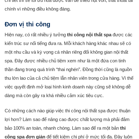
chi tiết thì sẽ tối ưu hóa được vấn đề thiếu hụt vốn, thất thoát tài
chính vì những điều không đáng.
Đơn vị thi công
Hiện nay, có rất nhiều ý tưởng
thi công nội thất spa
được các
kiến trúc sư nổi tiếng đưa ra. Mỗi khách hàng khác nhau sẽ có
một nhu cầu và kỳ vọng cá nhân riêng đối không gian nội thất
spa. Đây được nhiều chủ tiệm xem như là một đứa con tinh
thần đang trong quá trình “thai nghén”. Đồng thời cũng là nguồn
thu lớn lao của cả chủ tiệm lẫn nhân viên trong cửa hàng. Vì thế
việc quyết định mở loại hình kinh doanh này cũng sẽ không dễ
dàng mà còn gây ra khá nhiều cảm xúc tiêu cực.
Có những cách nào giúp việc thi công nội thất spa được thuận
lợi hơn? Làm sao để nâng cao được chất lượng mà phải đảm
bảo 100% an toàn, nhanh chóng. Làm sao để ra một bản
thi
công spa đơn giản
để tiết kiệm chi phí ở mức tối đa. Đây luôn