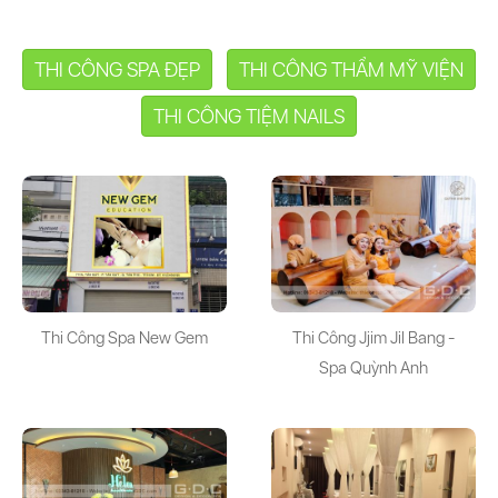
THI CÔNG SPA ĐẸP
THI CÔNG THẨM MỸ VIỆN
THI CÔNG TIỆM NAILS
Thi Công Spa New Gem
Thi Công Jjim Jil Bang -
Spa Quỳnh Anh