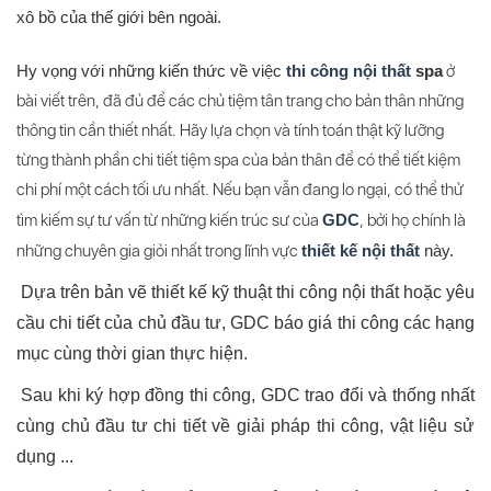
xô bồ của thế giới bên ngoài.
Hy vọng với những kiến thức về việc
thi công n
ộ
i th
ấ
t
spa
ở
bài viết trên, đã đủ để các chủ tiệm tân trang cho bản thân những
thông tin cần thiết nhất. Hãy lựa chọn và tính toán thật kỹ lưỡng
từng thành phần chi tiết tiệm spa của bản thân để có thể tiết kiệm
chi phí một cách tối ưu nhất. Nếu bạn vẫn đang lo ngại, có thể thử
tìm kiếm sự tư vấn từ những kiến trúc sư của
GDC
, bởi họ chính là
những chuyên gia giỏi nhất trong lĩnh vực
thiết kế nội thất
này.
Dựa trên bản vẽ thiết kế kỹ thuật thi công nội thất hoặc yêu
cầu chi tiết của chủ đầu tư, GDC báo giá thi công các hạng
mục cùng thời gian thực hiện.
Sau khi ký hợp đồng thi công, GDC trao đổi và thống nhất
cùng chủ đầu tư chi tiết về giải pháp thi công, vật liệu sử
dụng ...