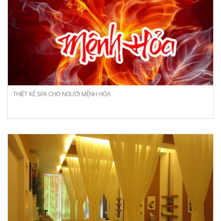
THIẾT KẾ SPA CHO NGƯỜI MỆNH HỎA