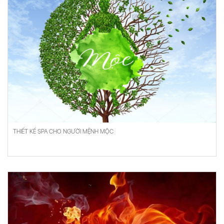
THIẾT KẾ SPA CHO NGƯỜI MỆNH MỘC