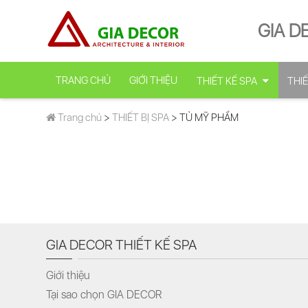
GIA D
TRANG CHỦ
GIỚI THIỆU
THIẾT KẾ SPA
THIẾ
Trang chủ
>
THIẾT BỊ SPA
> TỦ MỸ PHẨM
GIA DECOR THIẾT KẾ SPA
Giới thiệu
Tại sao chọn GIA DECOR