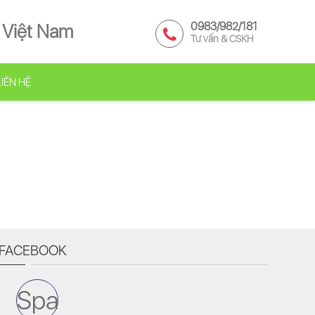
0983/982/181
 Việt Nam
Tư vấn & CSKH
LIÊN HỆ
FACEBOOK
Spa