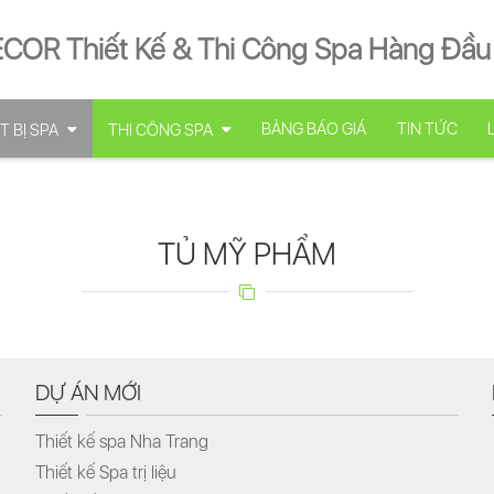
ECOR Thiết Kế & Thi Công Spa Hàng Đầu
BẢNG BÁO GIÁ
TIN TỨC
T BỊ SPA
THI CÔNG SPA
TỦ MỸ PHẨM
DỰ ÁN MỚI
Thiết kế spa Nha Trang
Thiết kế Spa trị liệu