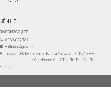
LIÊN HỆ
GIADONGCO.,LTD
0983/982/181
vn9idea@gmail.com
Trụ sở: 43/6 Lê Thị Riêng, P. Thới An, Q.12, TP.HCM :-----
----------------------: Chi Nhánh: 81 Lý Thái Tổ, ĐamB'ri, Tp
Bảo Lộc