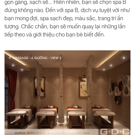
gọn gàng, sạch sẽ… Hiển nhiên, bạn sẽ chọn spa B
đúng không nào. Đến với spa B, dịch vụ tuyệt vời như
bạn mong đợi, spa sạch đẹp, màu sắc, trang trí ấn
tượng. Chắc chắn, bạn sẽ muốn quay lại những lần
tiếp theo và giới thiệu cho bạn bè biết đến.