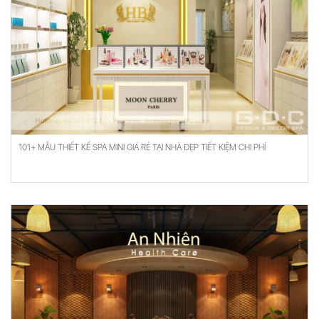
101+ MẪU THIẾT KẾ SPA MINI GIÁ RẺ TẠI NHÀ ĐẸP TIẾT KIỆM CHI PHÍ