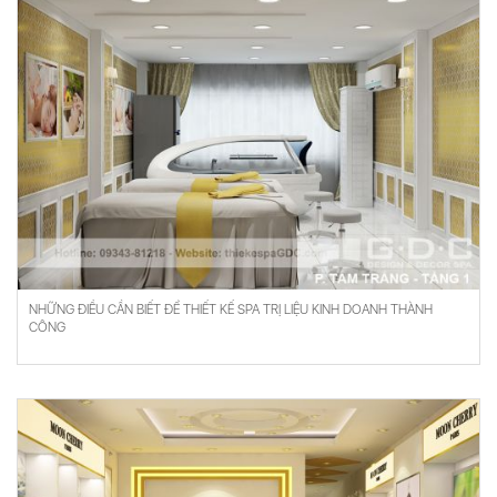
NHỮNG ĐIỀU CẦN BIẾT ĐỂ THIẾT KẾ SPA TRỊ LIỆU KINH DOANH THÀNH
CÔNG