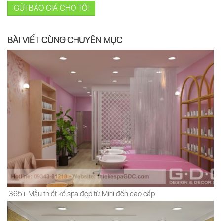
GỬI BÁO GIÁ CHO TÔI
BÀI VIẾT CÙNG CHUYÊN MỤC
365+ Mẫu thiết kế spa đẹp từ Mini đến cao cấp