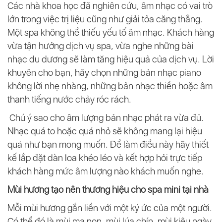
Các nhà khoa học đã nghiên cứu, âm nhạc có vai trò
lớn trong việc trị liệu cũng như giải tỏa căng thẳng.
Một spa không thể thiếu yếu tố âm nhạc. Khách hàng
vừa tận hưởng dịch vụ spa, vừa nghe những bài
nhạc du dương sẽ làm tăng hiệu quả của dịch vụ. Lời
khuyên cho bạn, hãy chọn những bản nhạc piano
không lời nhẹ nhàng, những bản nhạc thiền hoặc âm
thanh tiếng nước chảy róc rách.
Chú ý sao cho âm lượng bản nhạc phát ra vừa đủ.
Nhạc quá to hoặc quá nhỏ sẽ không mang lại hiệu
quả như bạn mong muốn. Để làm điều này hãy thiết
kế lắp đặt dàn loa khéo léo và kết hợp hỏi trực tiếp
khách hàng mức âm lượng nào khách muốn nghe.
Mùi hương tạo nên thương hiệu cho spa mini tại nhà
Mỗi mùi hương gắn liền với một ký ức của một người.
Có thể đó là mùi mạ non, mùi lúa chín, mùi kiệu ngày