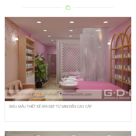
365+ MẪU THIẾT KẾ SPA ĐẸP TỪ MINI ĐẾN CAO CẤP