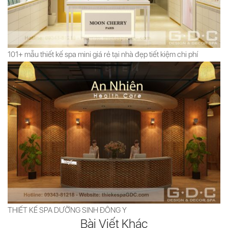
101+ mẫu thiết kế spa mini giá rẻ tại nhà đẹp tiết kiệm chi phí
THIẾT KẾ SPA DƯỠNG SINH ĐÔNG Y
Bài Viết Khác