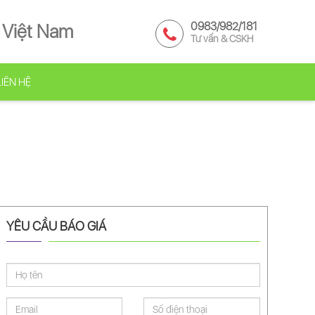
0983/982/181
 Việt Nam
Tư vấn & CSKH
LIÊN HỆ
YÊU CẦU BÁO GIÁ