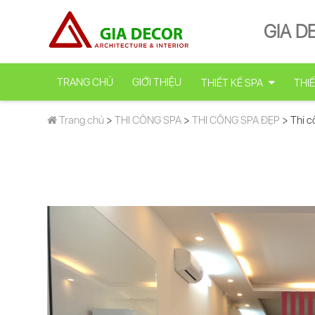
GIA D
TRANG CHỦ
GIỚI THIỆU
THIẾT KẾ SPA
THIẾ
Trang chủ
>
THI CÔNG SPA
>
THI CÔNG SPA ĐẸP
> Thi c