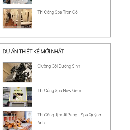
Thi Công Spa Trọn Gói
DỰ ÁN THIẾT KẾ MỚI NHẤT
Giường Gội Dưỡng Sinh
Thi Công Spa New Gem
Thi Công Jjim Jil Bang - Spa Quỳnh
Anh