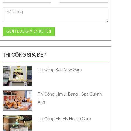
GỬI BÁO GIÁ CHO TÔI
THI CÔNG SPA ĐẸP
Thi Công Spa New Gem
Thi Công Jjim Jil Bang - Spa Quỳnh
Anh
Thi Công HELEN Health Care