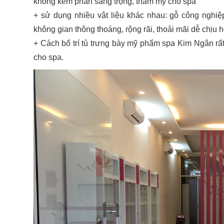
không kém phân sang trọng, thẩm mỹ cho spa
+ sử dụng nhiều vật liệu khác nhau: gỗ công nghi
không gian thông thoáng, rộng rãi, thoải mãi dễ chịu h
+ Cách bố trí tủ trưng bày mỹ phẩm spa Kim Ngân rất
cho spa.