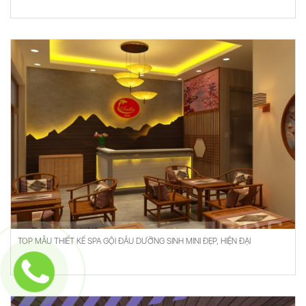
TOP MẪU THIẾT KẾ SPA GỘI ĐẦU DƯỠNG SINH MINI ĐẸP, HIỆN ĐẠI