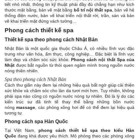
tiết nhỏ nhất, thông tin kỹ thuật phải đầy đủ chẳng hạn như kích
thước mặt bằng, bản vẽ mặt bằng
bố trí nội thất spa
, bản vẽ hệ
thống điện nước, bản vẽ khai triển nội thất rời, trần, sàn và bản
vẽ khai triển mặt đứng vách tường…
Phong cách thiết kế spa
Thiết kế spa theo phong cách Nhật Bản
Nhật Bản là một quốc gia thuộc Châu Á, có nhiều lĩnh vực đặc
trưng như văn hóa, ẩm thực, công nghiệp… Đặc biệt là lĩnh vực
làm đẹp và chăm sóc sức khỏe.
Phong cách nội thất Spa của
Nhật
được bắt nguồn từ thói quen ngâm mình trong nguồn nước
nóng thiên nhiên.
Spa theo phong cách Nhật Bản
Cách thư giãn này đem lại những hiệu quả bất ngờ giúp cải thiện
sức khỏe và chăm sóc cho làn da tươi mới hơn. Tuy nhiên, không
phải spa nào cũng có nguồn nước nóng tự nhiên. Đó là lý do các
kiến trúc sư đã tinh tế thay thế bằng những bồn nước
nóng
massage
, các phòng xông hơi để có thể đem lại hiệu quả
tương tự.
Phong cách spa Hàn Quốc
Tại Việt Nam,
phong cách thiết kế spa theo kiểu Hàn
Quốc
đang khá được yêu thích. Mô phỏng theo các phòng xông