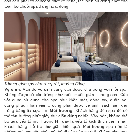
còn cần phải có concept thiết kế riêng, thể hiện sự đồng nhất cho
toàn bộ chuỗi spa đang hoạt động.
Không gian spa cần rộng rãi, thoáng đãng
Vệ sinh
: Vấn đề vệ sinh cũng cần được chú trọng với mỗi spa.
Không được có côn trùng như ruồi, muỗi, gián... trong spa. Các
vật dụng sử dụng cho spa như khăn mặt, găng tay, quần áo,
đồng phục nhân viên... cũng phải được vệ sinh sạch sẽ, khử
trùng bằng tia cực tím.
Mùi hương
: Khách hàng đến spa để có
thể tận hưởng phút giây thư giãn đúng nghĩa. Vậy nên, không thể
bỏ qua yếu tố mùi hương khi đây là yếu tố kích thích cảm nhận
khách hàng, hỗ trợ thư giãn hiệu quả. Mùi hương spa nên là
những mùi nguyên chất, có thể đi sâu vào cơ thể. Không gian spa