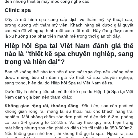
đến những thiết bị máy móc công nghệ cao.
Clinic spa
Đây là mô hình spa cung cấp dịch vụ thẩm mỹ kỹ thuật cao,
tương đương với thẩm mỹ viện. Khách hàng sẽ được giải quyết
các vấn đề về ngoại hình một cách tốt nhất. Đây đang được xem
là xu hướng spa phát triển mạnh mẽ trong thời gian tới đây.
Hiệp hội Spa tại Việt Nam đánh giá thế
nào là "thiết kế spa chuyên nghiệp, sang
trọng và hiện đại"?
Bạn sẽ không thể nào tạo nên được một
spa
đẹp nếu không nắm
được những tiêu chí đánh giá về thiết kế spa chuyên nghiệp,
sang trọng, hiện đại do Hiệp hội Spa tại Việt Nam đề ra.
Dưới đây là những tiêu chí về thiết kế spa do Hiệp hội Spa tại Việt
Nam đánh giá bạn nên tham khảo:
Không gian rộng rãi, thoáng đãng
: Đầu tiên, spa cần phải có
không gian rộng rãi, mang lại sự thoải mái cho khách hàng trải
nghiệm. Mỗi phòng chăm sóc đơn phải có diện tích 6-8m, phòng
cơ bản 3-4 giường từ 12-32m. Và tùy theo quy mô, hiện trạng
mặt bằng nhưng spa cần phải có diện tích tối thiểu là 350-500m2.
Nếu không gian nhỏ hơn, thì không thể gọi là spa. Ngoài ra, spa