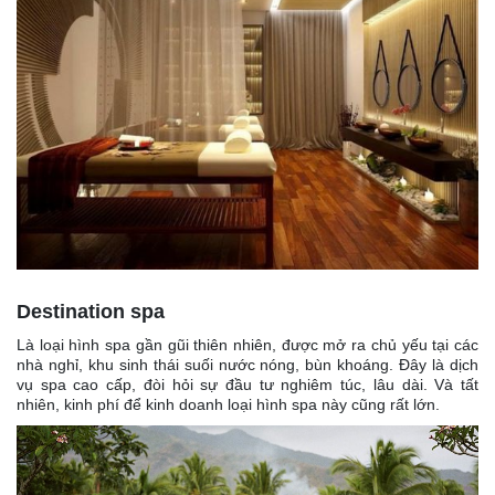
Destination spa
Là loại hình spa gần gũi thiên nhiên, được mở ra chủ yếu tại các
nhà nghỉ, khu sinh thái suối nước nóng, bùn khoáng. Đây là dịch
vụ spa cao cấp, đòi hỏi sự đầu tư nghiêm túc, lâu dài. Và tất
nhiên, kinh phí để kinh doanh loại hình spa này cũng rất lớn.