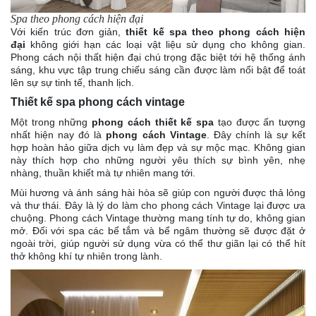
Spa theo phong cách hiện đại
Với kiến trúc đơn giản,
thiết kế spa theo phong cách hiện
đại
không giới hạn các loại vật liệu sử dụng cho không gian.
Phong cách nội thất hiện đại chú trọng đặc biệt tới hệ thống ánh
sáng, khu vực tập trung chiếu sáng cần được làm nổi bật để toát
lên sự sự tinh tế, thanh lịch.
Thiết kế spa phong cách vintage
Một trong những
phong cách thiết kế spa
tạo được ấn tượng
nhất hiện nay đó là
phong cách Vintage
. Đây chính là sự kết
hợp hoàn hảo giữa dịch vụ làm đẹp và sự mộc mạc. Không gian
này thích hợp cho những người yêu thích sự bình yên, nhẹ
nhàng, thuần khiết mà tự nhiên mang tới.
Mùi hương và ánh sáng hài hòa sẽ giúp con người được thả lỏng
và thư thái. Đây là lý do làm cho phong cách Vintage lại được ưa
chuộng. Phong cách Vintage thường mang tính tự do, không gian
mở. Đối với spa các bể tắm và bể ngâm thường sẽ được đặt ở
ngoài trời, giúp người sử dụng vừa có thể thư giãn lại có thể hít
thở không khí tự nhiên trong lành.