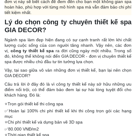
đơn vị này sẽ biết cách để đem đến cho bạn một không gian spa
hoàn hảo, phù hợp với từng mô hình spa mà vẫn đảm bảo chi phí
tiết kiệm nhất.
Lý do chọn công ty chuyên thiết kế spa
GIA
DECOR
?
Ngành spa làm đẹp hiện đang có sự cạnh tranh rất lớn khi chất
lượng cuộc sống của con người tăng nhanh. Vậy nên, các đơn
vị,
công ty thiết kế spa
ra đời cũng ngày một nhiều. Trong số
đó, không thể không nói đến GIA
DECOR
- đơn vị chuyên thiết kế
spa được nhiều chủ đầu tư tin tưởng lựa chọn.
Vậy, tại sao giữa vô vàn những đơn vị thiết kế, bạn lại nên chọn
GIA
DECOR
?
Câu trả lời ở đây đó là vì công ty thiết kế này sở hữu những ưu
điểm nổi trội, có thể đảm bảo đem lại sự hài lòng tuyệt đối cho
khách hàng. Đó là:
⭐️Trọn gói thiết kế thi công spa
✅Hoàn lại 100% chi phí thiết kế khi thi công trọn gói các hạng
mục
⭐️Chi phí thiết kế và dựng bản vẽ 3D spa
✅80.000 VNĐ/m2
⭐️Thời gian thiết kế spa