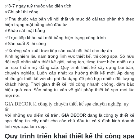
✅3-7 ngày tuỳ thuộc vào diện tích
⭐️Chi phí thi công
✅Phụ thuộc vào bản vẽ nội thất và mức độ cải tạo phần thô theo
hiện trạng mặt bằng chủ đầu tư
⭐️Khảo sát mặt bằng
✅Trực tiếp khảo sát mặt bằng hiện trạng công trình
⭐️Sản xuất & thi công
✅Xưởng sản xuất trực tiếp sản xuất nội thất cho dự án
Kinh nghiệm lâu năm trong lĩnh vực thiết kế, thi công spa.
Sở hữu
đội ngũ nhân viên thiết kế giỏi, sáng tạo, từng thực hiện nhiều dự
án spa thẩm mỹ đẳng cấp.
Quy trình thiết kế xây dựng bài bản,
chuyên nghiệp.
Luôn cập nhật xu hướng thiết kế mới.
Áp dụng
nhiều gói thiết kế với chi phí đa dạng để phù hợp nhiều đối tượng
khách hàng.
Thời gian thiết kế, thi công nhanh chóng, đảm bảo
hiệu quả cao.
Sẵn sàng tư vấn về giải pháp thiết kế spa mọi lúc
mọi nơi.
GIA
DECOR
là công ty chuyên thiết kế spa chuyên nghiệp, uy
tín
Với những ưu điểm kể trên,
GIA
DECOR
đang là công ty thiết kế
spa đáng tin cậy nhất cho các chủ đầu tư có ý định kinh doanh
lĩnh vực spa làm đẹp.
Quy trình triển khai thiết kế thi công spa