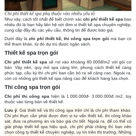
Chi phí thiết kế spa phụ thuộc vào nhiều yếu tố
Như vậy, cách tốt nhất để biết chính xác
chi phí thiết kế spa
bao
nhiêu đó là bạn hãy liên hệ với đơn vị thiết kế spa chuyên nghiệp,
cung cấp đầy đủ các yêu cầu, thông tin để được báo giá.
Dưới đây là
chi phí thiết kế, thi công spa trọn gói
mà bạn có
thể tham khảo, từ đó dự trù được ngân sách.
Thiết kế spa trọn gói
Chi phí thiết kế spa
sẽ rơi vào khoảng 80.000đ/m2 với gói cơ
bản. Vậy nên, quy mô spa càng lớn, phong cách thiết kế càng
phức tạp, cầu kỳ thì chi phí bạn cần bỏ ra sẽ càng cao. Ngoài ra,
còn có những gói thiết kế spa nâng cao để khách hàng lựa chọn.
Thi công spa trọn gói
Chi phí thi công spa
hiện là 1.000.000đ- 3.000.000đ /m2, tùy
thuộc vào từng bản vẽ thiết kế.
Lưu ý
: Giá thiết kế và thi công spa trên chỉ là chi phí tham khảo.
Chi phí thực cần phải được đơn vị tư vấn thiết kế, thi công khảo
sát, đưa ra phương án và báo giá chi tiết. Ngoài ra, để có thể có
giải pháp thiết kế spa hiệu quả, chi phí phải chăng thì bạn nên
chọn công ty thiết kế chuyên nghiệp, uy tín trên thị trường. Những