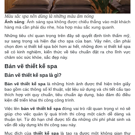
Màu sắc spa nên dùng là những màu ấm nóng
Ánh sáng
: Ánh sáng spa không được chiếu thẳng vào mặt khách
hàng mà cần phải dịu nhẹ, hòa hợp màu sắc xung quanh.
Những tiêu chí quan trọng trên đây sẽ quyết định tính thẩm mỹ,
sự sang trọng và hiện đại cho spa của bạn. Vậy nên, cần phải
chọn đơn vị thiết kế spa bởi hơn ai hết, những đơn vị thiết kế spa
sẽ có kinh nghiệm, kiến thức về tiêu chuẩn đặt ra cho lĩnh vực
chăm sóc sức khỏe, sắc đẹp này.
Bản vẽ thiết kế spa
Bản vẽ thiết kế spa là gì?
Bản vẽ thiết kế spa
là những hình ảnh được thể hiện trên giấy
bao gồm các thông số kĩ thuật, vật liệu sử dụng và chi tiết cấu tạo
thích hợp với quy chuẩn, tiêu chuẩn áp dụng, bảo đảm đủ điều
kiện để triển khai thi công công trình.
Việc lên
bản vẽ thiết kế spa
đóng vai trò rất quan trọng vì nó sẽ
giúp cho việc quản lý quá trình thi công một cách dễ dàng và
thuận lợi. Từ đó hạn chế được tối đa những chi phí phát sinh và
vấn đề xây dựng khi thi công sau này.
Mục đích của
thiết kế spa
là tạo ra được một không gian thư