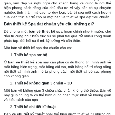
giãn, làm đẹp và nghỉ ngơi cho khách hàng và cũng là nơi thể
hiện phong cách riêng của chủ đầu tư. Vì vậy cần có sự chuyên
nghiệp, tính thẩm mỹ cao, tư duy logic bài trí spa một cách hợp lý
của kiến trúc sư để cho ra một bản vẽ thiết kế spa đạt tiêu chuẩn.
Bản thiết kế Spa đạt chuẩn yêu cầu những gì?
Để cho ra một
bản vẽ thiết kế spa
hoàn chỉnh như ý muốn, chủ
đầu tư cũng như kiến trúc sư sẽ phải trải qua rất nhiều công đoạn
phức tạp, đòi hỏi sự tỉ mỉ, kỹ lưỡng và cẩn thận.
Một bản vẽ thiết kế spa đạt chuẩn cần có:
Thiết kế spa sơ bộ
Ở
bản vẽ thiết kế spa
này cần phải có đủ thông tin, hình ảnh về
mặt bằng hiện trạng, mặt bằng cải tạo, mặt bằng bố trí công năng
nội thất và hình ảnh mô tả phong cách nội thất và bố cục phòng
cho không gian.
Thiết kế không gian 3 chiều – 3D
Một bản vẽ không gian 3 chiều chắc chắn không thể thiếu. Bản vẽ
này giúp chúng ta có thể hình dung chân thực nhất về không gian
và kiểu cách của spa.
Thiết kế chi tiết kĩ thuật
Bản vẽ chi tiết ký thuật
phải thể hiện được thiết kế từ những chi