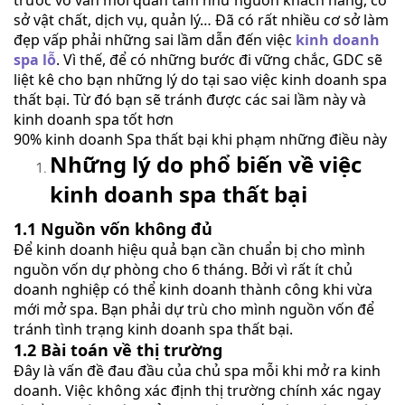
trước vô vàn mối quan tâm như nguồn khách hàng, cơ
sở vật chất, dịch vụ, quản lý… Đã có rất nhiều cơ sở làm
đẹp vấp phải những sai lầm dẫn đến việc
kinh doanh
spa lỗ
. Vì thế, để có những bước đi vững chắc, GDC sẽ
liệt kê cho bạn những lý do tại sao việc kinh doanh spa
thất bại. Từ đó bạn sẽ tránh được các sai lầm này và
kinh doanh spa tốt hơn
90% kinh doanh Spa thất bại khi phạm những điều này
Những lý do phổ biến về việc
kinh doanh spa thất bại
1.1 Nguồn vốn không đủ
Để kinh doanh hiệu quả bạn cần chuẩn bị cho mình
nguồn vốn dự phòng cho 6 tháng. Bởi vì rất ít chủ
doanh nghiệp có thể kinh doanh thành công khi vừa
mới mở spa. Bạn phải dự trù cho mình nguồn vốn để
tránh tình trạng kinh doanh spa thất bại.
1.2 Bài toán về thị trường
Đây là vấn đề đau đầu của chủ spa mỗi khi mở ra kinh
doanh. Việc không xác định thị trường chính xác ngay