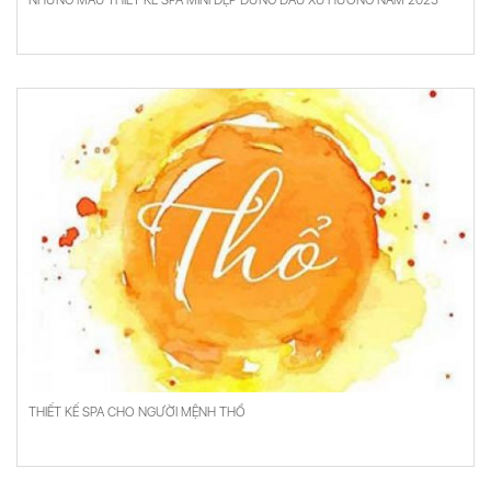
NHỮNG MẪU THIẾT KẾ SPA MINI ĐẸP ĐỨNG ĐẦU XU HƯỚNG NĂM 2023
THIẾT KẾ SPA CHO NGƯỜI MỆNH THỔ