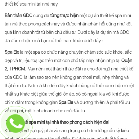
thiết kế spa mini tại nhà này.
Bản thân GDC
cũng đã
từng thực hiện
một dự án thiết kế spa mini
tại nhà theo phong cách này và được nhận phản hồi cũng như kết
quả kinh doanh tốt từ bên chủ đầu tư. Dưới đây là dự án mà GDC
đã đảm nhiệm mà bạn có thể tham khảo dưới đây :
Spa Ele
là một spa có chức năng chuyên chăm sóc sức khỏe, sắc
đẹp và trị liệu toạ lạc trên một con phố tấp nập, nhộn nhịp tại
Quận
2, TPHCM.
Vậy nên một thách thức đặt ra cho đội ngũ nhà thiết kế
của GDC là làm sao tạo nên không gian thoải mái, nhẹ nhàng và
thật êm dịu. Nơi mà khi đến đây khách hàng có thể cảm nhận rõ rệt
nhất sự khác biệt giữa thế giới ồn ào, xô bô ngoài kia với khi được
chìm đắm trong không gian
Spa Ele
và đương nhiên là phải tối ưu
về chi phí, mặt kinh doanh cho chủ đầu tư.
7.3 Thiết kế spa mini tại nhà theo phong cách hiện đại
Khác biệt với sự quý phái và sang trọng có hơi hướng cầu kỳ kiểu