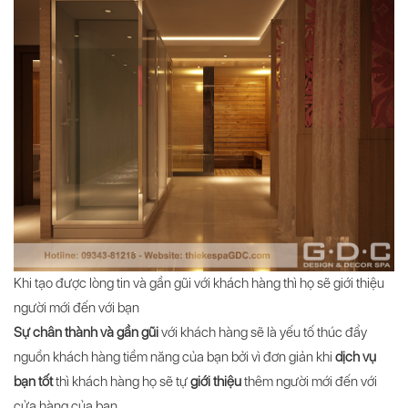
Khi tạo được lòng tin và gần gũi với khách hàng thì họ sẽ giới thiệu
người mới đến với bạn
Sự chân thành và gần gũi
với khách hàng sẽ là yếu tố thúc đẩy
nguồn khách hàng tiềm năng của bạn bởi vì đơn giản khi
dịch vụ
bạn tốt
thì khách hàng họ sẽ tự
giới thiệu
thêm người mới đến với
cửa hàng của bạn.