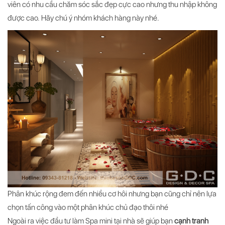
viên có nhu cầu chăm sóc sắc đẹp cực cao nhưng thu nhập không
được cao. Hãy chú ý nhóm khách hàng này nhé.
Phân khúc rộng đem đến nhiều cơ hôi nhưng bạn cũng chỉ nên lựa
chọn tấn công vào một phân khúc chủ đạo thôi nhé
Ngoài ra việc đầu tư làm Spa mini tại nhà sẽ giúp bạn
cạnh tranh