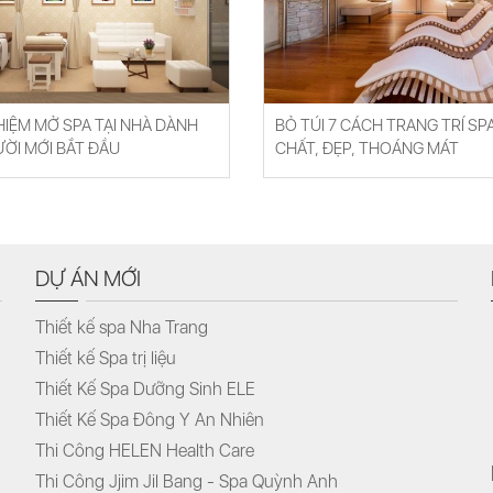
HIỆM MỞ SPA TẠI NHÀ DÀNH
BỎ TÚI 7 CÁCH TRANG TRÍ SPA
ỜI MỚI BẮT ĐẦU
CHẤT, ĐẸP, THOÁNG MÁT
DỰ ÁN MỚI
Thiết kế spa Nha Trang
Thiết kế Spa trị liệu
Thiết Kế Spa Dưỡng Sinh ELE
Thiết Kế Spa Đông Y An Nhiên
Thi Công HELEN Health Care
Thi Công Jjim Jil Bang - Spa Quỳnh Anh