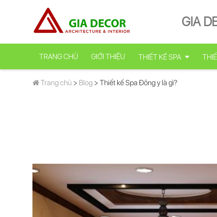
GIA D
TRANG CHỦ
GIỚI THIỆU
THIẾT KẾ SPA
THIẾ
Trang chủ
>
Blog
> Thiết kế Spa Đông y là gì?