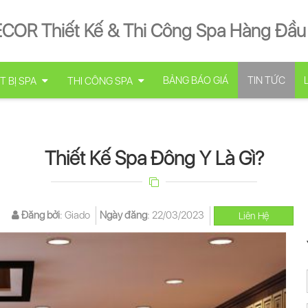
ECOR Thiết Kế & Thi Công Spa Hàng Đầu
BẢNG BÁO GIÁ
TIN TỨC
T BỊ SPA
THI CÔNG SPA
Thiết Kế Spa Đông Y Là Gì?
Đăng bởi
:
Giado
Ngày đăng
:
22/03/2023
Liên Hệ