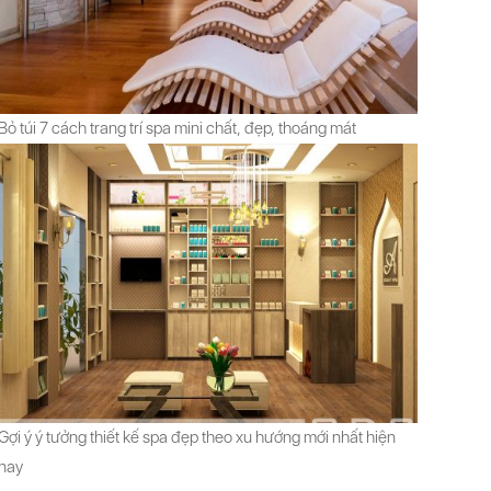
Bỏ túi 7 cách trang trí spa mini chất, đẹp, thoáng mát
Gợi ý ý tưởng thiết kế spa đẹp theo xu hướng mới nhất hiện
nay