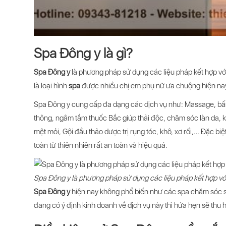
Spa Đông y là gì?
Spa Đông y
là phương pháp sử dụng các liệu pháp kết hợp với
là loại hình
spa
được nhiều chị em phụ nữ ưa chuộng hiện na
Spa Đông y cung cấp đa dạng các dịch vụ như: Massage, bấm 
thông, ngâm tắm thuốc Bắc giúp thải độc, chăm sóc làn da, kíc
mệt mỏi, Gội đầu thảo dược trị rụng tóc, khô, xơ rối,… Đặc bi
toàn từ thiên nhiên rất an toàn và hiệu quả.
Spa Đông y là phương pháp sử dụng các liệu pháp kết hợp với 
Spa Đông y
hiện nay không phổ biến như các spa chăm sóc 
đang có ý định kinh doanh về dịch vụ này thì hứa hẹn sẽ th