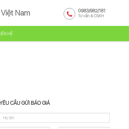
0983/982/181
 Việt Nam
Tư vấn & CSKH
LIÊN HỆ
YÊU CẦU GỬI BÁO GIÁ