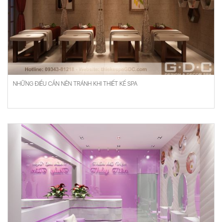
NHỮNG ĐIỀU CẦN NÊN TRÁNH KHI THIẾT KẾ SPA