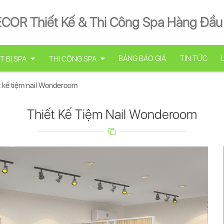
ECOR Thiết Kế & Thi Công Spa Hàng Đầu
BẢNG BÁO GIÁ
TIN TỨC
T BỊ SPA
THI CÔNG SPA
t kế tiệm nail Wonderoom
Thiết Kế Tiệm Nail Wonderoom