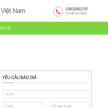
0983/982/181
 Việt Nam
Tư vấn & CSKH
LIÊN HỆ
YÊU CẦU BÁO GIÁ