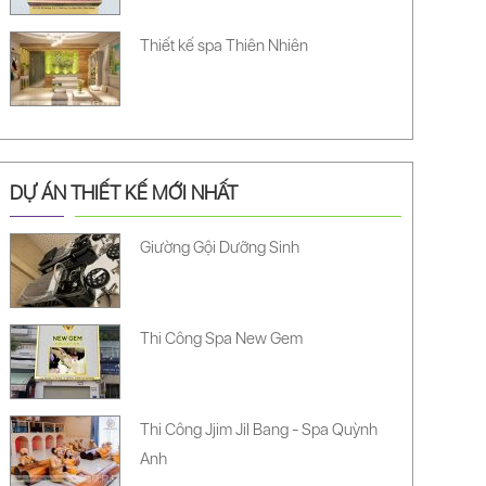
Thiết kế spa Thiên Nhiên
DỰ ÁN THIẾT KẾ MỚI NHẤT
Giường Gội Dưỡng Sinh
Thi Công Spa New Gem
Thi Công Jjim Jil Bang - Spa Quỳnh
Anh