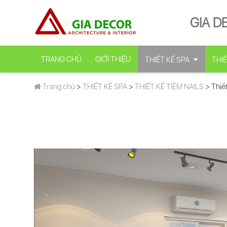
GIA D
TRANG CHỦ
GIỚI THIỆU
THIẾT KẾ SPA
THIẾ
Trang chủ
>
THIẾT KẾ SPA
>
THIẾT KẾ TIỆM NAILS
> Thiế