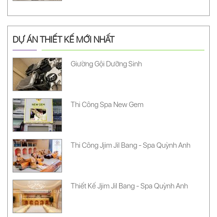
DỰ ÁN THIẾT KẾ MỚI NHẤT
Giường Gội Dưỡng Sinh
Thi Công Spa New Gem
Thi Công Jjim Jil Bang - Spa Quỳnh Anh
Thiết Kế Jjim Jil Bang - Spa Quỳnh Anh