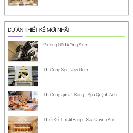
DỰ ÁN THIẾT KẾ MỚI NHẤT
Giường Gội Dưỡng Sinh
Thi Công Spa New Gem
Thi Công Jjim Jil Bang - Spa Quỳnh Anh
Thiết Kế Jjim Jil Bang - Spa Quỳnh Anh