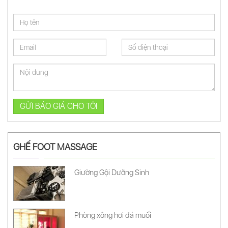
GỬI BÁO GIÁ CHO TÔI
GHẾ FOOT MASSAGE
Giường Gội Dưỡng Sinh
Phòng xông hơi đá muối